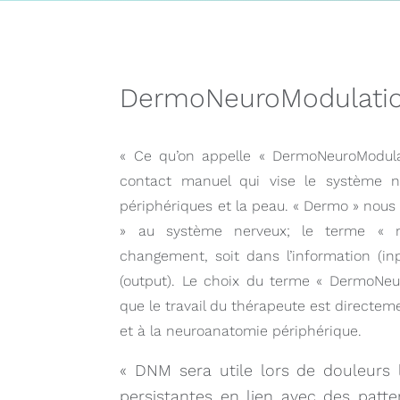
DermoNeuroModulati
« Ce qu’on appelle « DermoNeuroModul
contact manuel qui vise le système ne
périphériques et la peau. « Dermo » nous
» au système nerveux; le terme « m
changement, soit dans l’information (in
(output). Le choix du terme « DermoNeu
que le travail du thérapeute est directem
et à la neuroanatomie périphérique.
« DNM sera utile lors de douleurs
persistantes en lien avec des patte