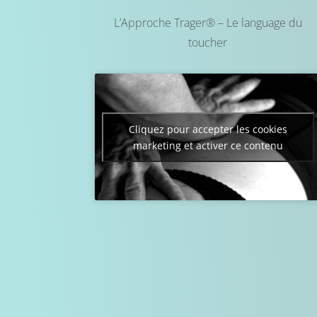
L’Approche Trager® – Le language du
toucher
Cliquez pour accepter les cookies
marketing et activer ce contenu