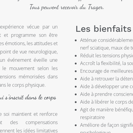
Tous peuvent recevoir du Trager.
 expérience vécue par un
Les bienfaits
ent et programme son être
Atténue considérablemen
les émotions, les attitudes et
nerf sciatique, maux de t
 point de vue neurologique,
Réduit les tensions physi
’un événement éveille une
Accroît la flexibilité, la 
t le mouvement selon les
Encourage de meilleures
tensions mémorisées dans
Aide à retrouver la détent
ans le corps physique.
Aide à développer une c
Aide à prendre conscie
 s’inscrit dans le corps
Aide à libérer le corps 
Agit de manière bénéfiqu
e soi maintient et renforce
respiratoire
t des compensations
Améliore de façon signifi
ennent les idées limitatives
psychologique