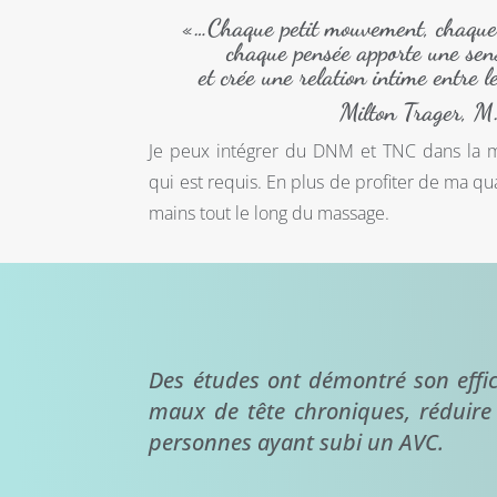
«…Chaque petit mouvement, chaque
chaque pensée apporte une sens
et crée une relation intime entre le
Milton Trager, M
Je peux intégrer du DNM et TNC dans la
qui est requis. En plus de profiter de ma q
mains tout le long du massage.
Des études ont démontré son effic
maux de tête chroniques, réduire 
personnes ayant subi un AVC.