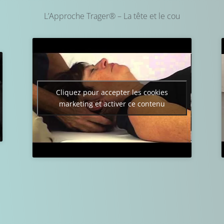
L’Approche Trager® – La tête et le cou
Courriel
*
S'INSCRIRE
Cliquez pour accepter les cookies
marketing et activer ce contenu