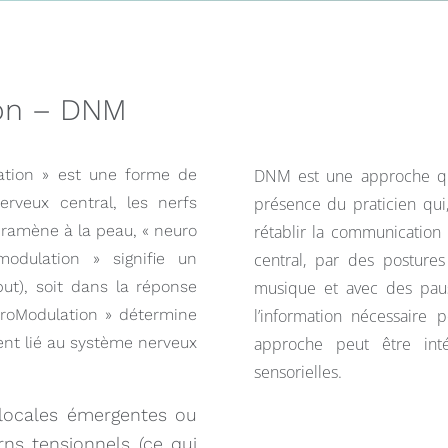
on – DNM
ation » est une forme de
DNM est une approche qui
rveux central, les nerfs
présence du praticien qui
 ramène à la peau, « neuro
rétablir la communication
odulation » signifie un
central, par des posture
put), soit dans la réponse
musique et avec des pau
roModulation » détermine
l’information nécessaire 
ent lié au système nerveux
approche peut être int
sensorielles.
 locales émergentes ou
rns tensionnels (ce qui