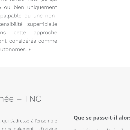
te ou bien uniquement
ur palpable ou une non-
sibilité superficielle
ans cette approche
ont considérés comme
autonomes. »
anée – TNC
Que se passe-t-il alor
 qui s’adresse à l’ensemble
principalement d’origine