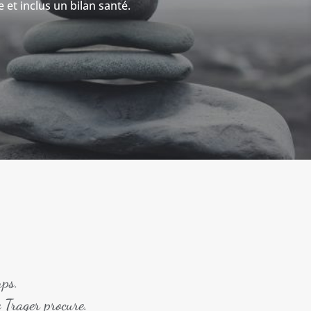
et inclus un bilan santé.
rps.
e Trager procure.