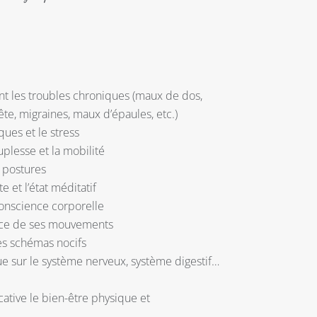
t les troubles chroniques (maux de dos,
ête, migraines, maux d’épaules, etc.)
ques et le stress
souplesse et la mobilité
 postures
e et l’état méditatif
onscience corporelle
nce de ses mouvements
des schémas nocifs
e sur le système nerveux, système digestif…
cative le bien-être physique et