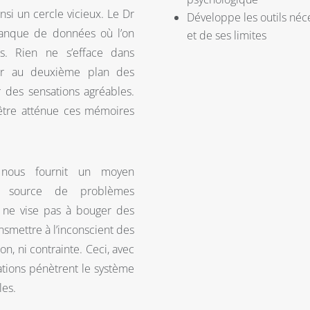
nsi un cercle vicieux. Le Dr
Développe les outils néce
banque de données où l’on
et de ses limites
s. Rien ne s’efface dans
uer au deuxième plan des
 des sensations agréables.
n-être atténue ces mémoires
n nous fournit un moyen
la source de problèmes
r ne vise pas à bouger des
nsmettre à l’inconscient des
on, ni contrainte. Ceci, avec
tions pénètrent le système
les.