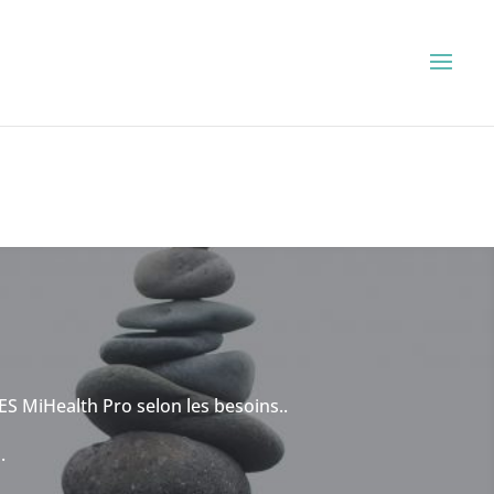
s
ES MiHealth Pro selon les besoins..
.