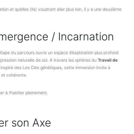
ion et qu’elles (ils) voudront aller plus loin, il y a une deuxième
ergence / Incarnation
 étape du parcours ouvre un espace d’exploration plus profond
xpression naturelle de soi. À travers les sphères du
Travail de
 inspiré des Les Clés génétiques, cette immersion invite à
e et cohérente.
Restons en contac
 à l’habiter pleinement.
Inscris-toi à mon infolettre pour rester à l
de mes nouveautés.
er son Axe
Prénom