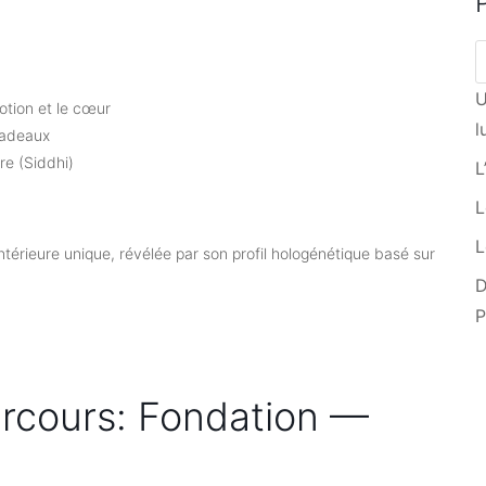
U
motion et le cœur
l
 cadeaux
re (Siddhi)
L
L
L
térieure unique, révélée par son profil hologénétique basé sur
D
rcours: Fondation —