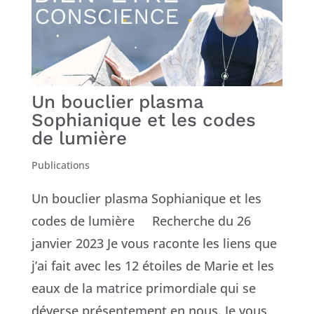
Prénom
Courriel
*
Un bouclier plasma
S'INSCRIRE
Sophianique et les codes
de lumière
Publications
Un bouclier plasma Sophianique et les
codes de lumière Recherche du 26
janvier 2023 Je vous raconte les liens que
j’ai fait avec les 12 étoiles de Marie et les
eaux de la matrice primordiale qui se
déverse présentement en nous. Je vous