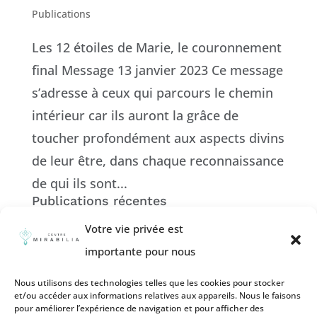
Publications
Les 12 étoiles de Marie, le couronnement
final Message 13 janvier 2023 Ce message
s’adresse à ceux qui parcours le chemin
intérieur car ils auront la grâce de
toucher profondément aux aspects divins
de leur être, dans chaque reconnaissance
de qui ils sont...
Publications récentes
Rechercher :
Votre vie privée est
Un bouclier plasma Sophianique et les
importante pour nous
codes de lumière
Nous utilisons des technologies telles que les cookies pour stocker
L’union Mariale – l’épousaille du Féminin
et/ou accéder aux informations relatives aux appareils. Nous le faisons
pour améliorer l’expérience de navigation et pour afficher des
de l’être